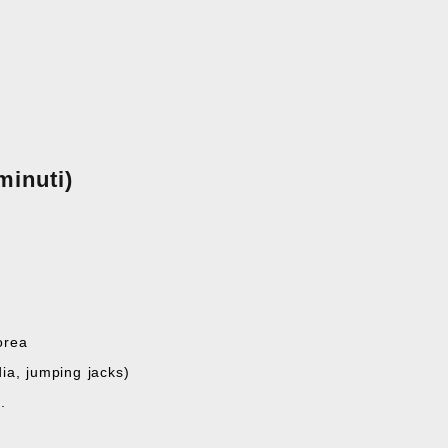
minuti)
orea
ia, jumping jacks)
.